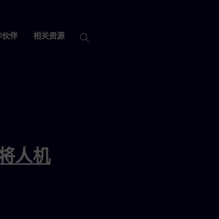
x
闭公告
作伙伴
相关资源
x将人机