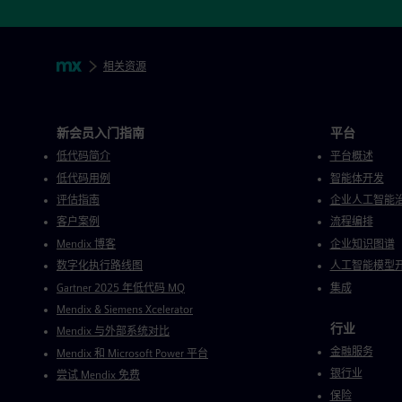
跳过页脚导航
面包糠
Mendix
相关资源
Mendix 目录
新会员入门指南
平台
低代码简介
平台概述
低代码用例
智能体开发
评估指南
企业人工智能
客户案例
流程编排
Mendix 博客
企业知识图谱
数字化执行路线图
人工智能模型
Gartner 2025 年低代码 MQ
集成
Mendix & Siemens Xcelerator
行业
Mendix 与外部系统对比
金融服务
Mendix 和 Microsoft Power 平台
银行业
尝试 Mendix 免费
保险