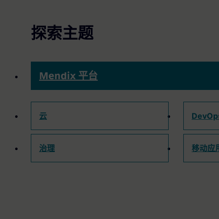
探索主题
Mendix 平台
云
DevO
治理
移动应
所有资源