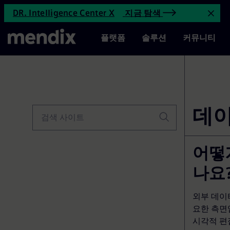
데이터 매핑 지원 Mendix | Me
DR. Intelligence Center X
지금 탐색
메인 컨텐츠로 가기
공지
메인 메뉴
플랫폼
솔루션
커뮤니티
데이
사이트 검색 양식
검색 사이트
어떻
나요
외부 데이
요한 측면
시각적 편