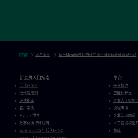
跳过页脚导航
面包糠
Mendix
客户案例
基于Mendix快速构建的原生AI全球薪酬管理平台
Mendix 目录
新会员入门指南
平台
低代码简介
平台概述
低代码用例
智能体开发
评估指南
企业人工智能
客户案例
流程编排
Mendix 博客
企业知识图谱
数字化执行路线图
人工智能模型
Gartner 2025 年低代码 MQ
集成