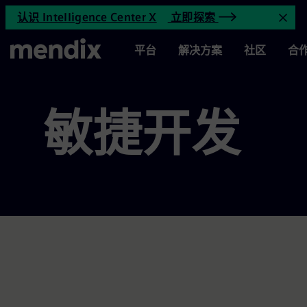
敏捷开发档案 | 第 3 页，共 15 页 
认识 Intelligence Center X
立即探索
跳到主要内容
关
主页
平台
解决方案
社区
合
敏捷开发