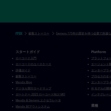
フッターナビゲーションをスキップ
パン粉
Mendix
顧客ストーリー
Siemens 175年の歴史を持つ企業で急
Mendix ディレクトリ
スタートガイド
Platform
ローコード入門
プラットフォ
ローコードのユースケース
エージェント
評価ガイド
エンタープライ
顧客ストーリー
プロセスのオ
Mendix Blog
エンタープラ
デジタル実行ロードマップ
AI モデルの開
ガートナー 2025 ローコード向け MQ
インテグレー
Mendix & Siemens エクセラレータ
業種
Mendix 対アウトシステム