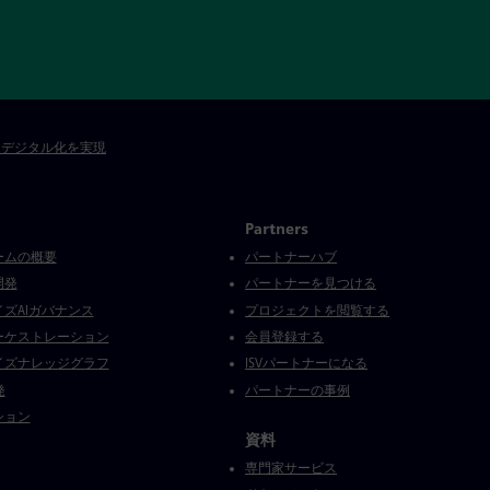
速なデジタル化を実現
Partners
ームの概要
パートナーハブ
開発
パートナーを見つける
ズAIガバナンス
プロジェクトを閲覧する
ーケストレーション
会員登録する
イズナレッジグラフ
ISVパートナーになる
発
パートナーの事例
ション
資料
専門家サービス