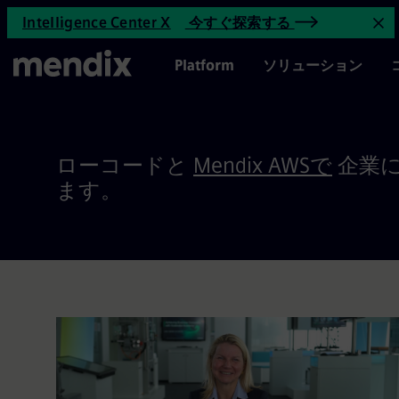
Mendix AWS 上 | Mendix
Intelligence Center X
今すぐ探索する
メインコンテンツへスキップ
お
メインメニュー
Platform
ソリューション
ローコードと
Mendix AWSで
企業
ます。