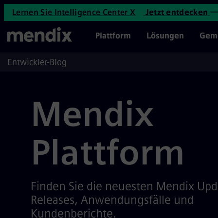
Mendix Plattform-Archive | M
Lernen Sie Intelligence Center X
Jetzt entdecken
Direkt zum Inhalt
STARTSEITE
Plattform
Lösungen
Geme
Entwickler-Blog
Mendix
Plattform
Finden Sie die neuesten Mendix Upd
Releases, Anwendungsfälle und
Kundenberichte.