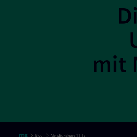
D
mit 
Footer-Navigation überspringen
Paniermehl
Mendix
Blog
Mendix Release 11.13