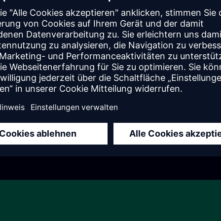
Teamcenter-Stücklisten in jeden Winkel
Ihres Unternehmens
bringen Mendix Apps
1
2
3
...
41
42
Weiter