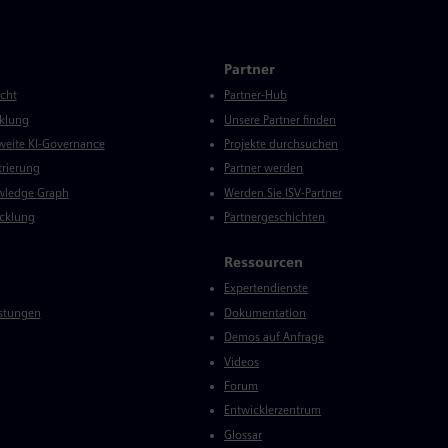
Partner
icht
Partner-Hub
klung
Unsere Partner finden
eite KI-Governance
Projekte durchsuchen
trierung
Partner werden
wledge Graph
Werden Sie ISV-Partner
cklung
Partnergeschichten
Ressourcen
Expertendienste
istungen
Dokumentation
Demos auf Anfrage
Videos
Forum
Entwicklerzentrum
Glossar