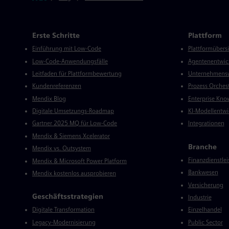
Mendix Verzeichnis
Erste Schritte
Plattform
Einführung mit Low-Code
Plattformübers
Low-Code-Anwendungsfälle
Agentenentwic
Leitfaden für Plattformbewertung
Unternehmensw
Kundenreferenzen
Prozess Orches
Mendix Blog
Enterprise Kno
Digitale Umsetzungs-Roadmap
KI-Modellentwi
Gartner 2025 MQ für Low-Code
Integrationen
Mendix & Siemens Xcelerator
Branche
Mendix vs. Outsystem
Finanzdienstle
Mendix & Microsoft Power Platform
Bankwesen
Mendix kostenlos ausprobieren
Versicherung
Geschäftsstrategien
Industrie
Digitale Transformation
Einzelhandel
Legacy-Modernisierung
Public Sector