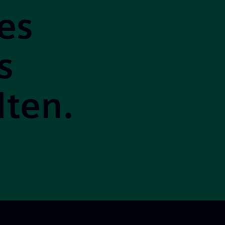
es
s
lten.