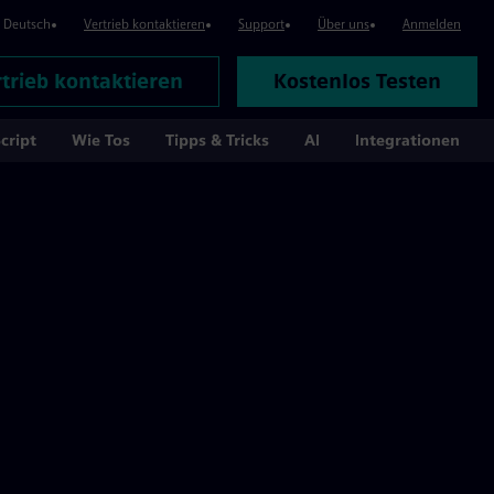
Deutsch
Vertrieb kontaktieren
Support
Über uns
Anmelden
trieb kontaktieren
Kostenlos Testen
cript
Wie Tos
Tipps & Tricks
AI
Integrationen