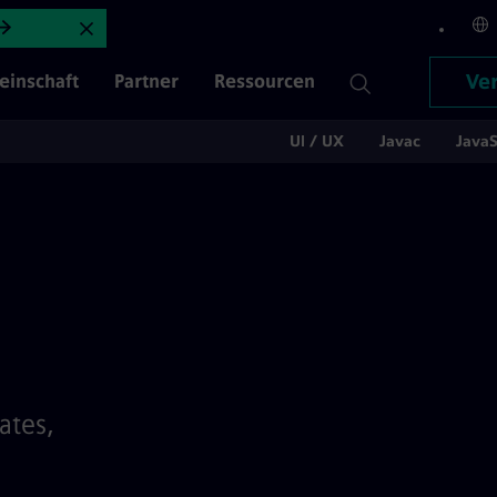
endix
Ankündigung schließen
Ver
inschaft
Partner
Ressourcen
UI / UX
Javac
JavaS
ates,