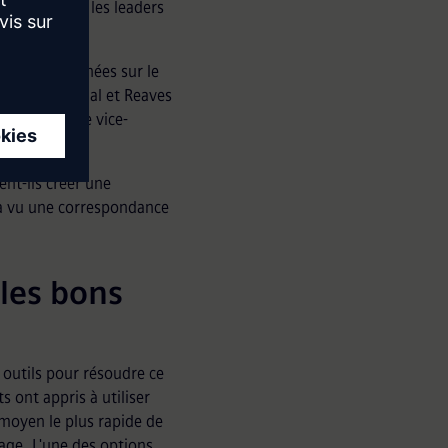
s'engage avec les leaders
ence des données sur le
chez Dell. Magal et Reaves
t le poste de vice-
ent-ils créer une
l a vu une correspondance
les bons
 outils pour résoudre ce
 ont appris à utiliser
 moyen le plus rapide de
age. L'une des options