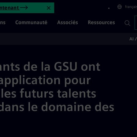
réé une application pour mobil
françai
intenant
Fermer l'annonce
ons
Communauté
Associés
Ressources
AI 
ants de la GSU ont
application pour
les futurs talents
dans le domaine des