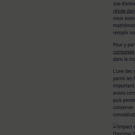
site d'ent
réside dan
nous avons
mathématiq
remplir no
Pour y parv
composée 
dans le m
L'une des 
parmi les 
important 
avons cons
puis perde
conserver 
considéra