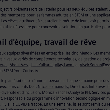
bjectifs présentés lors de l'atelier pour les deux équipes étaient
 des mentorats pour les femmes adultes en STEM et une applicat
. Les élèves attribuent à cet atelier le mérite de leur avoir permi
empathie nécessaire pour concevoir la solution, en particulier pour 
il d'équipe, travail de rêve
 aux équipes diversifiées en entreprise, les cinq Mendix Les memb
s niveaux variés de compétences techniques, de gestion de projet
rawal
,
Abdul Azez
,
Une Kulkarni
,
Vijay Laxmi
et
Vivek Somani
Ense
ion STEM Your Curiosity.
e, le plan était de se réunir en personne chaque semaine pour des
avec leurs clients Dell,
Nitcelle Emanuels
, Directrice, Initiatives
 diversité et d'inclusion,
Monica Sanchez
Analyste RH, Services p
t
, Responsable du programme d'innovation technologique en mat
n. Puis, la COVID a frappé. En une semaine, ils se sont remis du r