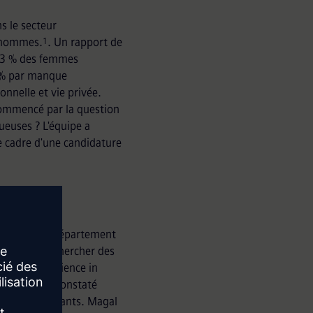
s le secteur
s hommes.
. Un rapport de
1
 23 % des femmes
0 % par manque
onnelle et vie privée.
 commencé par la question
ueuses ? L'équipe a
le cadre d'une candidature
mme MSIS au département
 train de rechercher des
 Master of Science in
rience. Il a constaté
 de ses étudiants. Magal