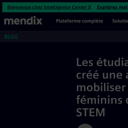
Les étudiants de la GSU ont c
Bienvenue chez Intelligence Center X
Explorez ma
Passer au contenu principal
Menu principal
Plateforme complète
Soluti
BLOG
Les étudi
créé une 
mobiliser 
féminins 
STEM