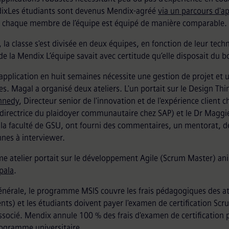
dixLes étudiants sont devenus Mendix-agréé
via un parcours d'a
, chaque membre de l’équipe est équipé de manière comparable.
, la classe s'est divisée en deux équipes, en fonction de leur tech
 la Mendix L’équipe savait avec certitude qu’elle disposait du bon
application en huit semaines nécessite une gestion de projet et 
s. Magal a organisé deux ateliers. L'un portait sur le Design Th
nnedy
, Directeur senior de l'innovation et de l'expérience client 
directrice du plaidoyer communautaire chez SAP) et le Dr Maggi
 la faculté de GSU, ont fourni des commentaires, un mentorat, de
nes à interviewer.
e atelier portait sur le développement Agile (Scrum Master) a
pala
.
énérale, le programme MSIS couvre les frais pédagogiques des ate
ts) et les étudiants doivent payer l'examen de certification Scr
ssocié. Mendix annule 100 % des frais d'examen de certification p
ogramme universitaire.