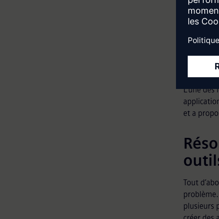
s'efforce 
du secteur
Magal a re
campus a
ont travai
président 
L'une des 
applicatio
et a propo
Réso
outil
Tout d’abo
problème. 
plusieurs 
créer des 