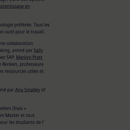
pprentissage en
nologie préférée. Tous les
 outil pour le travail.
une collaboration
inking, animé par
Sally
chez SAP.
Marilyn Pratt
e Renken, professeure
s ressources utiles et
nimé par
Anu Smalley
of
liers (frais +
um Master et tout
our les étudiants de l'