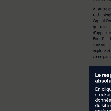
À l’autre 
technologi
Capital On
quittaient
d'opportun
Pour Dell 
suivante :
exploré et
créée par 
Démy
Par ailleur
CIS du Rob
projets de
Informatio
qu'un proj