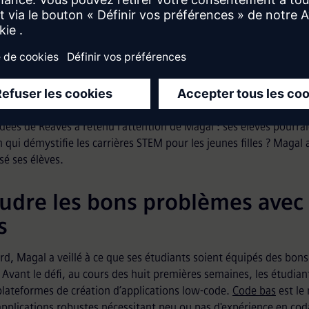
de fournir à ses étudiants une expérience concrète et pratique et 
 pour y parvenir.
marqué que Dell Technologies organisait un webinaire sur la sci
vec
Brian K. Reaves
, responsable de la diversité et de l'inclusion 
llé ensemble chez SAP sur de nombreux projets où Reaves occupai
senior et de responsable de la diversité et de l'inclusion.
idées de Reaves a retenu l'attention de Magal : ses élèves pourrai
n qui démystifie les carrières STEM pour les jeunes filles ? Maga
sé ses élèves.
udre les bons problèmes avec 
s
rd, Magal a veillé à ce que ses étudiants soient équipés des bons
Avant le défi, au cours des huit premières semaines, les étudiants
plateformes de création d’applications low-code.
Code bas
est le
applications robustes nécessitant peu ou pas d'expérience en cod