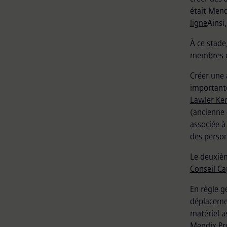
était Men
ligne
Ainsi
À ce stade
membres de
Créer une 
importante
Lawler Ke
(ancienne 
associée à
des person
Le deuxièm
Conseil Ca
En règle g
déplacemen
matériel a
Mendix Pr