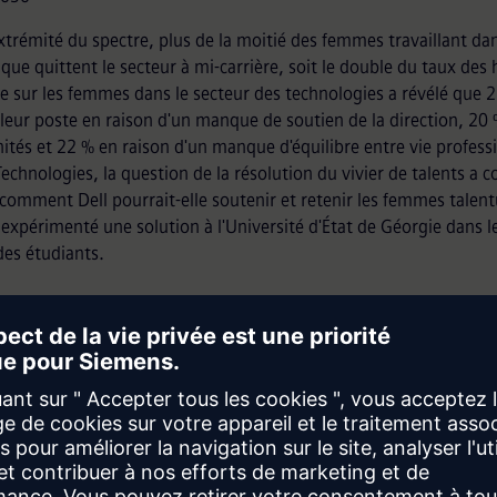
extrémité du spectre, plus de la moitié des femmes travaillant dan
que quittent le secteur à mi-carrière, soit le double du taux de
e sur les femmes dans le secteur des technologies a révélé que
 leur poste en raison d'un manque de soutien de la direction, 2
ités et 22 % en raison d'un manque d'équilibre entre vie professi
Technologies, la question de la résolution du vivier de talents a
 comment Dell pourrait-elle soutenir et retenir les femmes talent
 expérimenté une solution à l'Université d'État de Géorgie dans 
des étudiants.
stifier les STEM
s,
Dr Simha Magal
, professeur clinicien et directeur du progra
inson College of Business de la Georgia State University, était en
 création d'applications en direct pour ses étudiants diplômés en
n Systems (MSIS) dans sa nouvelle classe Digital Innovation Expe
et avec un client engagé augmente la motivation et les capacités