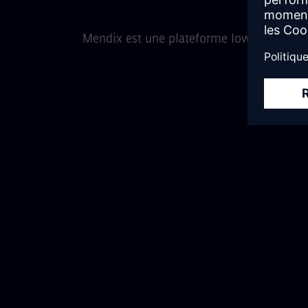
Mendix est une plateforme low-code à l'ép
Solution TCO inférieure
Maximisez la valeur du développement de votre
entreprise avec des coûts d’exploitation réduits,
une productivité accrue, un contrôle interne
complet et un déploiement rapide.