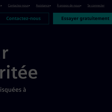
s
Contactez-nous
Assistance
À propos de nous
Se connecter
Contactez-nous
Essayer gratuitement
r
ritée
risquées à