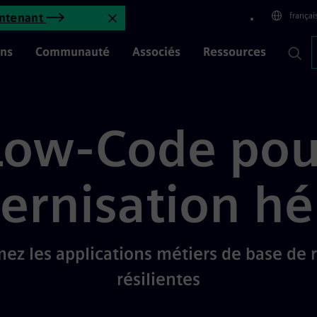
ion du patrimoine | Mendix
françai
intenant
Fermer l'annonce
ons
Communauté
Associés
Ressources
Low-Code pou
rnisation hé
ez les applications métiers de base de 
résilientes