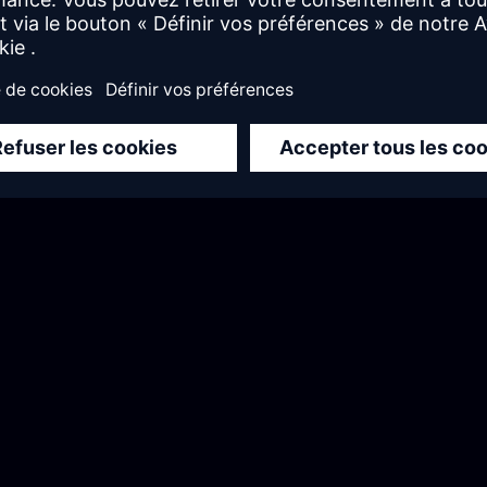
low-code d'entreprise
reuve du temps, prête à relever les technologies en évo
Donnez du pouvoir à l'ensemble de
votre personnel
Le low-code est intuitif et encourage les
développeurs de tous horizons à s'engager dans
des processus efficaces qui conduisent à un
déploiement rationalisé.