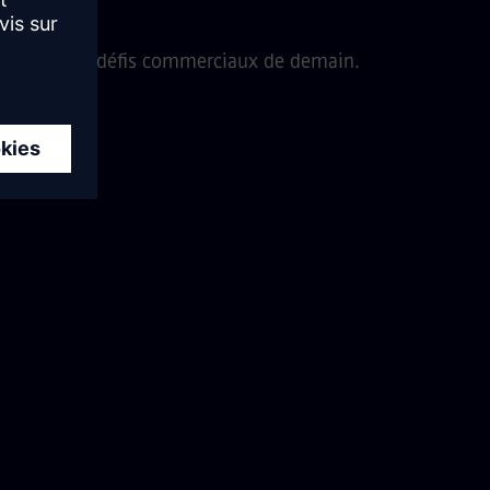
lution et les défis commerciaux de demain.
Évoluer avec le cloud
Créez des applications flexibles qui évoluent avec
votre entreprise, sans avoir à les repenser ou à les
réorganiser. Mendix est cloud-native et évolutif
dès la sortie de la boîte.