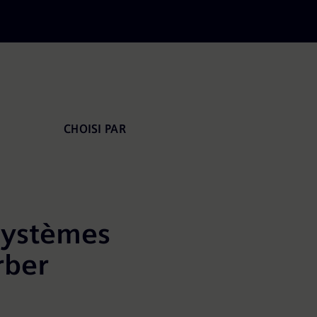
CHOISI PAR
 systèmes
rber