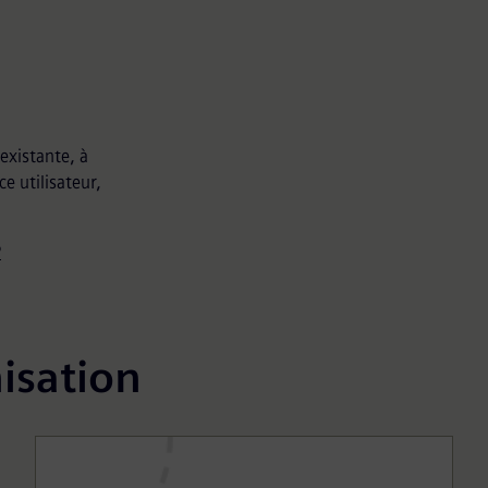
existante, à
e utilisateur,
P
isation