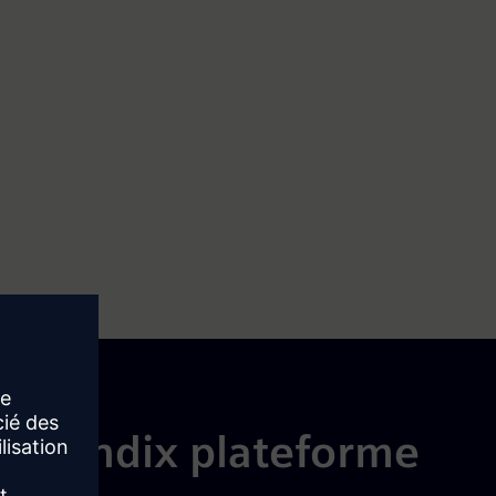
progressivement
Examinez votre système pour voir où vous pouvez
effectuer des mises à jour pièce par pièce.
Reconstruire et remplacer
le Mendix plateforme