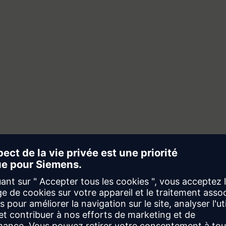
Développez des applications modernisées pour
remplacer progressivement vos systèmes hérités.
Simplifier et migrer
aysage patrimonial avec 