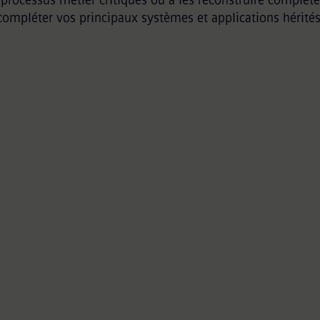
processus métier critiques ou à les reconstruire complè
compléter vos principaux systèmes et applications hérités
Migrer pour moderniser