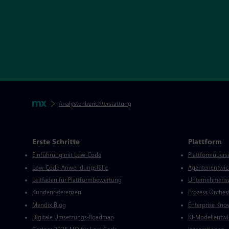
Footer-Navigation überspringen
Paniermehl
Mendix
Analystenberichterstattung
Mendix Verzeichnis
Erste Schritte
Plattform
Einführung mit Low-Code
Plattformübers
Low-Code-Anwendungsfälle
Agentenentwic
Leitfaden für Plattformbewertung
Unternehmensw
Kundenreferenzen
Prozess Orches
Mendix Blog
Enterprise Kno
Digitale Umsetzungs-Roadmap
KI-Modellentwi