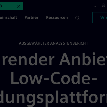
| Mendix
Ankündigung schließen
Ver
inschaft
Partner
Ressourcen
AUSGEWÄHLTER ANALYSTENBERICHT
hrender Anbie
Low-Code-
ungsplattfor