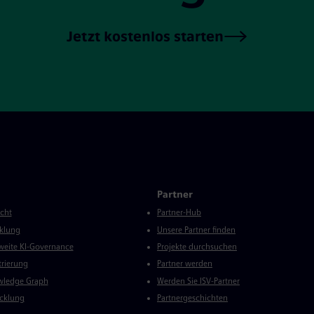
Jetzt kostenlos starten
Partner
icht
Partner-Hub
klung
Unsere Partner finden
eite KI-Governance
Projekte durchsuchen
trierung
Partner werden
wledge Graph
Werden Sie ISV-Partner
cklung
Partnergeschichten