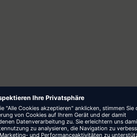
Gartner®-Studie: KI-gestützte
Arbeitskräfte verständlich
gemacht
Lesen Sie diesen Gartner®-Bericht und
gewinnen Sie die strategische Klarheit,
die Ihr Unternehmen benötigt, um vom
KI-Hype zum echten KI-Wert zu gelangen.
Bericht herunterladen