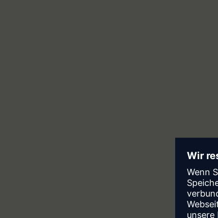
Ein Marktführer im Gartner®
Magic Quadrant™ 2025 für
Enterprise Low-Code-
Anwendungsplattformen
Mendix Anerkannt als führender
Anbieter im Bereich Low-Code und was
dies für Ihr Unternehmen bedeutet.
Bericht herunterladen