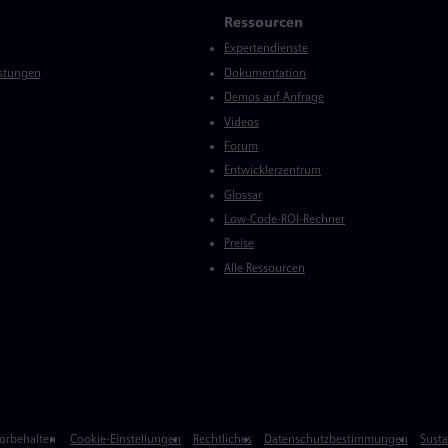
Ressourcen
Expertendienste
istungen
Dokumentation
Demos auf Anfrage
Videos
Forum
Entwicklerzentrum
Glossar
Low-Code-ROI-Rechner
Preise
Alle Ressourcen
vorbehalten
Cookie-Einstellungen
Rechtliches
Datenschutzbestimmungen
Susta