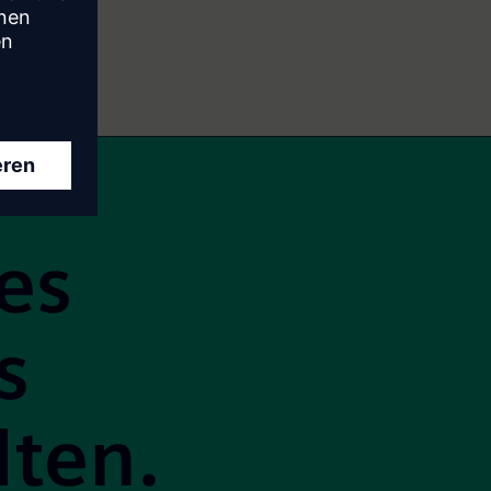
es
s
lten.