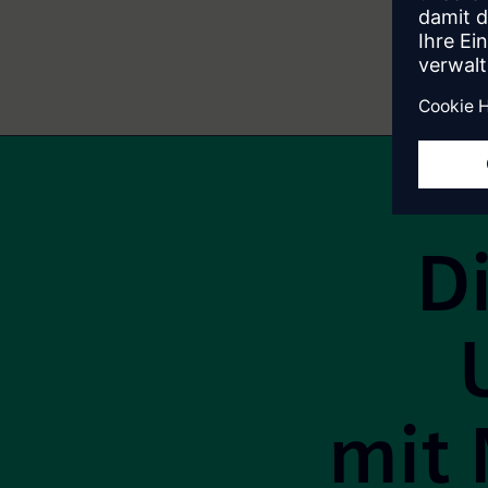
Site Footer
D
mit 