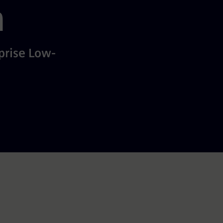
n
prise Low-