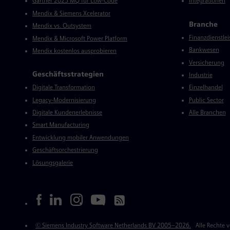
Gartner 2025 MQ für Low-Code
Integrationen
Mendix & Siemens Xcelerator
Branche
Mendix vs. Outsystem
Finanzdienstle
Mendix & Microsoft Power Platform
Bankwesen
Mendix kostenlos ausprobieren
Versicherung
Geschäftsstrategien
Industrie
Digitale Transformation
Einzelhandel
Legacy-Modernisierung
Public Sector
Digitale Kundenerlebnisse
Alle Branchen
Smart Manufacturing
Entwicklung mobiler Anwendungen
Geschäftsorchestrierung
Lösungsgalerie
Soziale Medien
Rechtliches
© Siemens Industry Software Netherlands BV 2005–2026.
Alle Rechte 