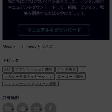
私たちはそれについて本を書きました。デジタル実行
マニュアルをダウンロードして、組織、ビジョン、戦
略を調整する方法を学びましょう。
マニュアルをダウンロード
Mendix Siemens ビジネス
トピック
SAP
アプリケーション開発
データ統合
レガシーモダナイゼーション
ローコード開発
シミュレーションプロセス管理
ソーシャルメディアに共有する
共有経由