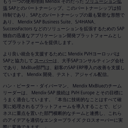
もう一つの使用理由 Mendix そのだった
ソリューション拡
張
SAPとのパートナーシップ。このパートナーシップは招
待制であり、SAPとのパートナーシップの最も緊密な形態で
あり、 Mendix SAP Business Suite、S/4HANA、
SuccessFactors などのソリューションを拡張するための SAP
独自の迅速なアプリケーション開発プラットフォームとし
てプラットフォームを提供します。
より良い統合を支援するために Mendix PVHヨーロッパは
SAPと協力して
スーパー
は、大手SAPコンサルティング会社
であり、MxBlue部門は、顧客のSAP ERP導入の改善を支援し
ています。 Mendix 開発、テスト、アジャイル配信。
ハン・ピーター・ダイバーマン、 Mendix MxBlueのチーム
リーダーは、 Mendix-SAP 接続は PVH Europe とその目標に
うまく適合しています。「本当に技術的なことはすべて確
実に処理されるプラットフォームを導入することで、ビジ
ネスに重点を置いた部門横断的なチームと連携し、これら
のアイデアを適切なエンタープライズ クロスオーバーに実
際に変換できます。」