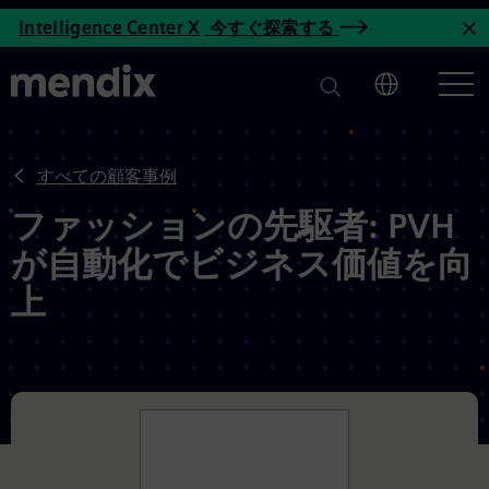
ファッションの先駆者: PVH が
Intelligence Center X
今すぐ探索する
メインコンテンツへスキップ
お
すべての顧客事例
ファッションの先駆者: PVH
が自動化でビジネス価値を向
上