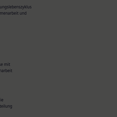
lungslebenszyklus
mmenarbeit und
se mit
narbeit
ie
teilung