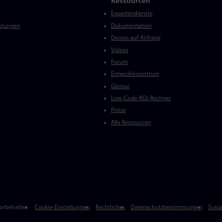
Ressourcen
Expertendienste
istungen
Dokumentation
Demos auf Anfrage
Videos
Forum
Entwicklerzentrum
Glossar
Low-Code-ROI-Rechner
Preise
Alle Ressourcen
vorbehalten
Cookie-Einstellungen
Rechtliches
Datenschutzbestimmungen
Susta