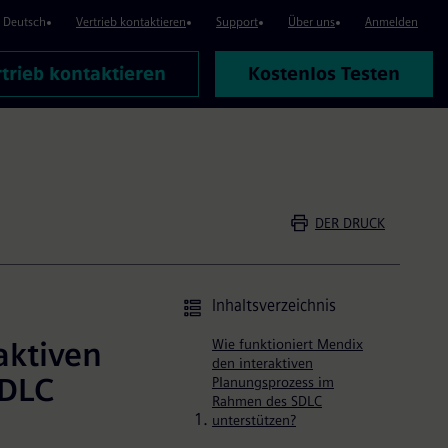
x Leitfaden für Plattformbew
Deutsch
Vertrieb kontaktieren
Support
Über uns
Anmelden
trieb kontaktieren
Kostenlos Testen
DER DRUCK
Inhaltsverzeichnis
aktiven
Wie funktioniert Mendix
den interaktiven
SDLC
Planungsprozess im
Rahmen des SDLC
unterstützen?