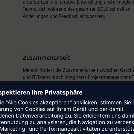
unterstützen die iterative Entwicklung und ermöglic
Teams, sich während des gesamten SDLC schnell an
Änderungen und Feedback anzupassen.
Zusammenarbeit
Mendix fördert die Zusammenarbeit zwischen Geschä
und IT-Teams durch integrierte Projektmanagement-T
Diese Tools ermöglichen Feedback, Diskussionen und
Anpassungen in Echtzeit und stellen sicher, dass die
Projektziele aufeinander abgestimmt sind und alle
Änderungen in der Planungsphase effizient kommuniz
und implementiert werden.