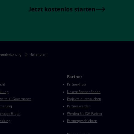
Jetzt kostenlos starten
reentwicklung
Hallenplan
Partner
icht
Partner-Hub
klung
Unsere Partner finden
eite KI-Governance
Projekte durchsuchen
trierung
Partner werden
wledge Graph
Werden Sie ISV-Partner
cklung
Partnergeschichten