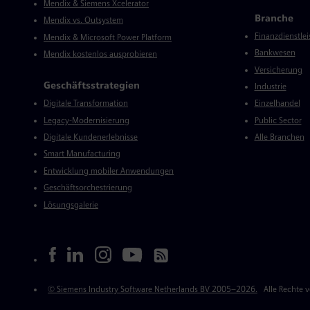
Mendix & Siemens Xcelerator
Branche
Mendix vs. Outsystem
Finanzdienstle
Mendix & Microsoft Power Platform
Bankwesen
Mendix kostenlos ausprobieren
Versicherung
Geschäftsstrategien
Industrie
Digitale Transformation
Einzelhandel
Legacy-Modernisierung
Public Sector
Digitale Kundenerlebnisse
Alle Branchen
Smart Manufacturing
Entwicklung mobiler Anwendungen
Geschäftsorchestrierung
Lösungsgalerie
Soziale Medien
Rechtliches
© Siemens Industry Software Netherlands BV 2005–2026.
Alle Rechte 