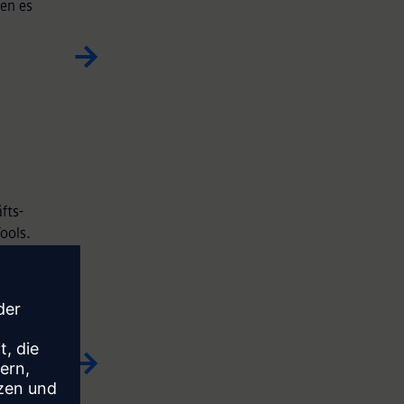
hen es
fts-
ools.
iert