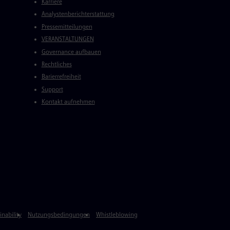
Karriere
Analystenberichterstattung
Pressemitteilungen
VERANSTALTUNGEN
Governance aufbauen
Rechtliches
Barierrefreiheit
Support
Kontakt aufnehmen
inability
Nutzungsbedingungen
Whistleblowing