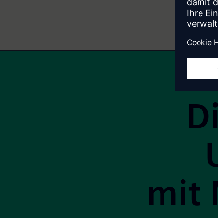
Site Footer
D
mit 