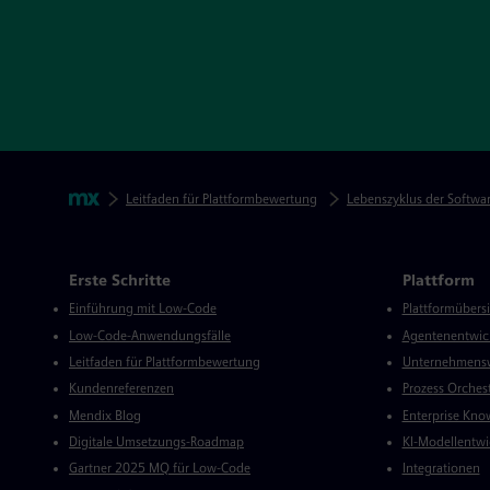
Footer-Navigation überspringen
Paniermehl
Mendix
Leitfaden für Plattformbewertung
Lebenszyklus der Softwa
Mendix Verzeichnis
Erste Schritte
Plattform
Einführung mit Low-Code
Plattformübers
Low-Code-Anwendungsfälle
Agentenentwic
Leitfaden für Plattformbewertung
Unternehmensw
Kundenreferenzen
Prozess Orches
Mendix Blog
Enterprise Kno
Digitale Umsetzungs-Roadmap
KI-Modellentwi
Gartner 2025 MQ für Low-Code
Integrationen