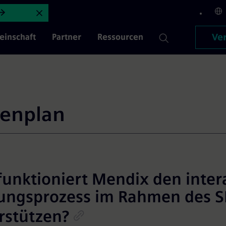
tiven Planungsprozess | Mendi
Ankündigung schließen
Ver
inschaft
Partner
Ressourcen
lenplan
funktioniert Mendix den inter
ungsprozess im Rahmen des 
rstützen?