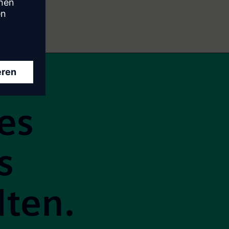
es
s
lten.